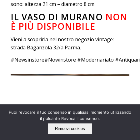
sono: altezza 21 cm – diametro 8 cm
IL VASO DI MURANO
NON
È PIÙ DISPONIBILE
Vieni a scoprirla nel nostro negozio vintage:
strada Baganzola 32/a Parma.
#Newsinstore
#Nowinstore
#Modernariato
#Antiquar
Puoi revocare il tuo consenso in qualsiasi momento utilizzando
il pulsante Revoca il consenso.
Rimuovi cookies
IL NOSTRO LATO “ECO”