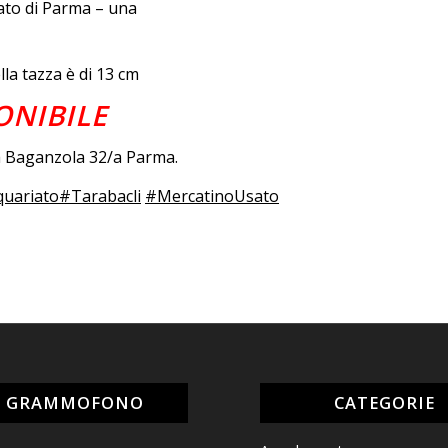
sato di Parma – una
lla tazza è di 13 cm
ONIBILE
da Baganzola 32/a Parma.
quariato
#Tarabacli
#MercatinoUsato
L GRAMMOFONO
CATEGORIE