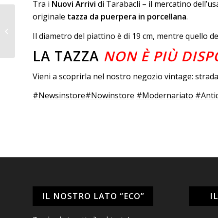
Tra i
Nuovi Arrivi
di Tarabacli – il mercatino dell’u
originale
tazza da puerpera in porcellana
.
Piatti di Ottaviani
Il diametro del piattino è di 19 cm, mentre quello de
LA TAZZA
NON È PIÙ DISP
Vieni a scoprirla nel nostro negozio vintage: stra
#Newsinstore
#Nowinstore
#Modernariato
#Anti
IL NOSTRO LATO “ECO”
I