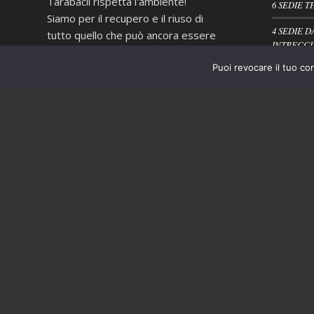
Tarabacli rispetta l'ambiente!
6 SEDIE T
Siamo per il recupero e il riuso di
4 SEDIE D
tutto quello che può ancora essere
INTRECCI
utile e non ci piace "buttare via", ma
Puoi revocare il tuo co
quando proprio non è possibile
PORTASAL
evitarlo operiamo nel più
scrupoloso rispetto delle normative
vigenti in materia di smaltimento
dei rifiuti.