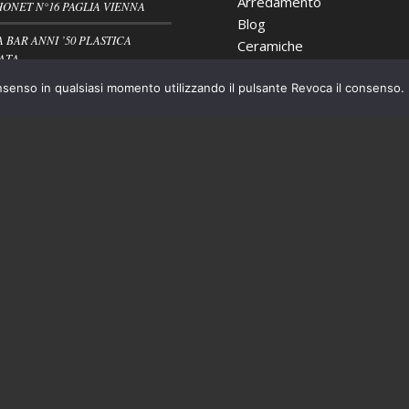
Arredamento
HONET N°16 PAGLIA VIENNA
Blog
A BAR ANNI ’50 PLASTICA
Ceramiche
ATA
Cristalleria
nsenso in qualsiasi momento utilizzando il pulsante Revoca il consenso.
Nuovi arrivi
VIETTE BROCANTE RUSTICO
Oggettistica