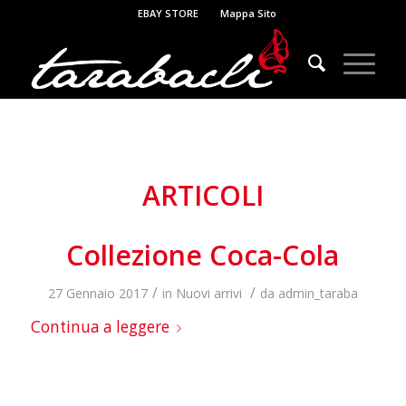
EBAY STORE
Mappa Sito
ARTICOLI
Collezione Coca-Cola
/
/
27 Gennaio 2017
in
Nuovi arrivi
da
admin_taraba
Continua a leggere