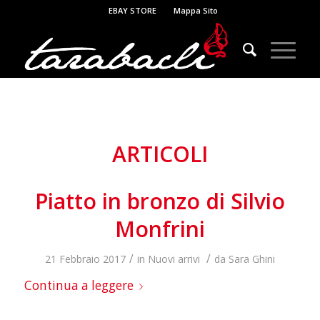
EBAY STORE
Mappa Sito
ARTICOLI
Piatto in bronzo di Silvio
Monfrini
/
/
21 Febbraio 2017
in
Nuovi arrivi
da
Sara Ghini
Continua a leggere