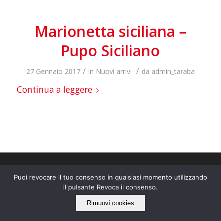
Marionetta siciliana –
Pupo Siciliano
/
/
27 Gennaio 2017
in
Nuovi arrivi
da
admin_taraba
Continua a leggere
Puoi revocare il tuo consenso in qualsiasi momento utilizzando
il pulsante Revoca il consenso.
IL NOSTRO LATO “ECO”
Rimuovi cookies
Tarabacli rispetta l'ambiente!