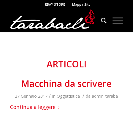
EBAY STORE
Mappa Sito
ARTICOLI
Macchina da scrivere
/
/
27 Gennaio 2017
in
Oggettistica
da
admin_taraba
Continua a leggere