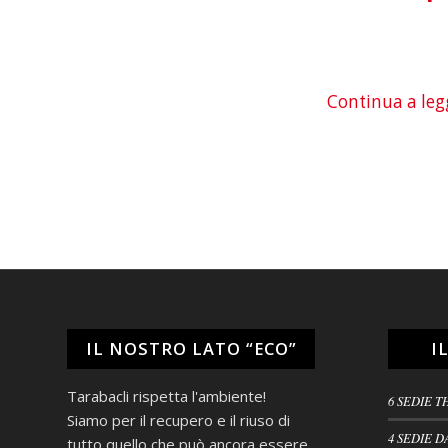
Continua a leg
IL NOSTRO LATO “ECO”
I
Tarabacli rispetta l'ambiente!
6 SEDIE T
Siamo per il recupero e il riuso di
4 SEDIE D
tutto quello che può ancora essere