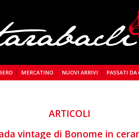
BERO
MERCATINO
NUOVI ARRIVI
PASSATI DA
ARTICOLI
da vintage di Bonome in cera