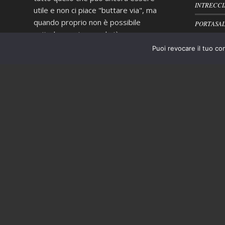
INTRECCI
utile e non ci piace "buttare via", ma
quando proprio non è possibile
PORTASAL
evitarlo operiamo nel più
scrupoloso rispetto delle normative
Puoi revocare il tuo co
vigenti in materia di smaltimento
dei rifiuti.