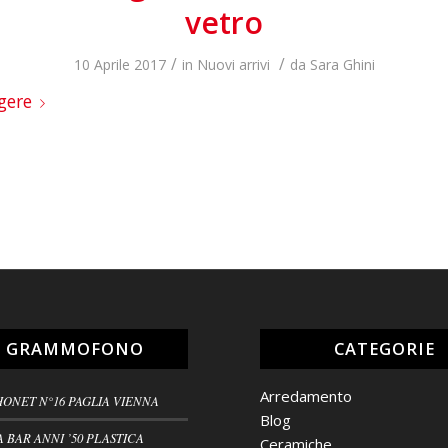
vetro
/
/
10 Aprile 2017
in
Nuovi arrivi
da
Sara Ghini
gere
L GRAMMOFONO
CATEGORIE
Arredamento
HONET N°16 PAGLIA VIENNA
Blog
A BAR ANNI ’50 PLASTICA
Ceramiche