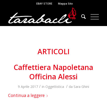
EBAY STORE
Mappa Sito
ARTICOLI
Caffettiera Napoletana
Officina Alessi
/
/
9 Aprile 2017
in
Oggettistica
da
Sara Ghini
Continua a leggere