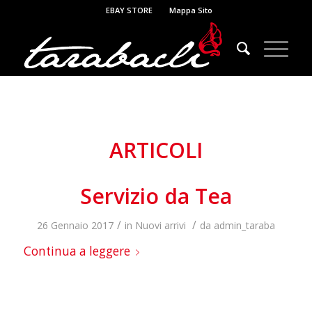
EBAY STORE
Mappa Sito
ARTICOLI
Servizio da Tea
/
/
26 Gennaio 2017
in
Nuovi arrivi
da
admin_taraba
Continua a leggere