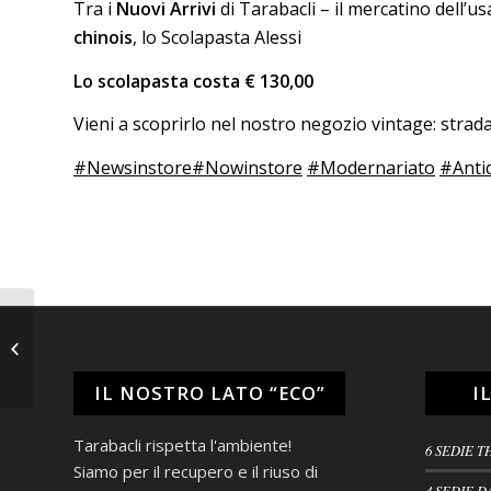
Tra i
Nuovi Arrivi
di Tarabacli – il mercatino dell’u
chinois
, lo Scolapasta Alessi
Lo scolapasta costa € 130,00
Vieni a scoprirlo nel nostro negozio vintage: stra
#Newsinstore
#Nowinstore
#Modernariato
#Anti
Scatola in argento
Tiffany
IL NOSTRO LATO “ECO”
I
Tarabacli rispetta l'ambiente!
6 SEDIE T
Siamo per il recupero e il riuso di
4 SEDIE D