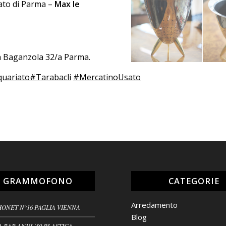
sato di Parma –
Max le
da Baganzola 32/a Parma.
quariato
#Tarabacli
#MercatinoUsato
L GRAMMOFONO
CATEGORIE
Arredamento
HONET N°16 PAGLIA VIENNA
Blog
A BAR ANNI ’50 PLASTICA