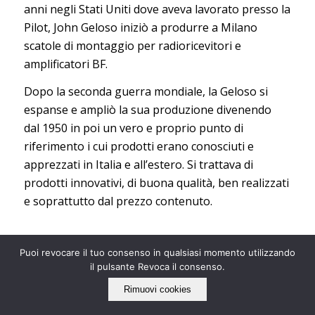
anni negli Stati Uniti dove aveva lavorato presso la
Pilot, John Geloso iniziò a produrre a Milano
scatole di montaggio per radioricevitori e
amplificatori BF.
Dopo la seconda guerra mondiale, la Geloso si
espanse e ampliò la sua produzione divenendo
dal 1950 in poi un vero e proprio punto di
riferimento i cui prodotti erano conosciuti e
apprezzati in Italia e all’estero. Si trattava di
prodotti innovativi, di buona qualità, ben realizzati
e soprattutto dal prezzo contenuto.
VENDUTA
Puoi revocare il tuo consenso in qualsiasi momento utilizzando
il pulsante Revoca il consenso.
Vieni a scoprirla nel nostro negozio vintage:
Rimuovi cookies
strada Baganzola 32/a Parma.