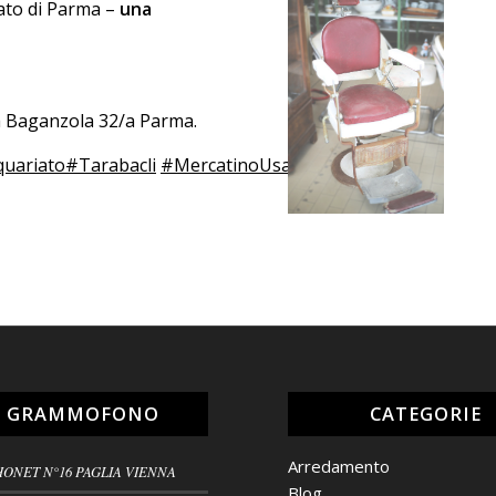
sato di Parma –
una
da Baganzola 32/a Parma.
quariato
#Tarabacli
#MercatinoUsato
L GRAMMOFONO
CATEGORIE
Arredamento
HONET N°16 PAGLIA VIENNA
Blog