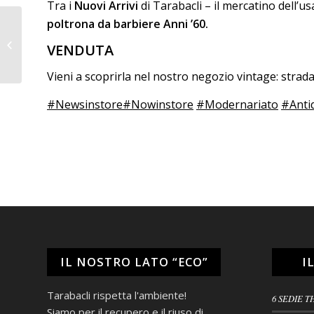
Tra i
Nuovi Arrivi
di Tarabacli – il mercatino dell’u
poltrona da barbiere Anni ’60.
Toeletta primi ‘900
VENDUTA
Vieni a scoprirla nel nostro negozio vintage: stra
#Newsinstore
#Nowinstore
#Modernariato
#Anti
IL NOSTRO LATO “ECO”
I
Tarabacli rispetta l'ambiente!
6 SEDIE T
Siamo per il recupero e il riuso di