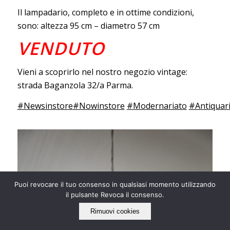
Il lampadario, completo e in ottime condizioni,
sono: altezza 95 cm – diametro 57 cm
VENDUTO
Vieni a scoprirlo nel nostro negozio vintage:
strada Baganzola 32/a Parma.
#Newsinstore
#Nowinstore
#Modernariato
#Antiquar
Puoi revocare il tuo consenso in qualsiasi momento utilizzando
il pulsante Revoca il consenso.
Rimuovi cookies