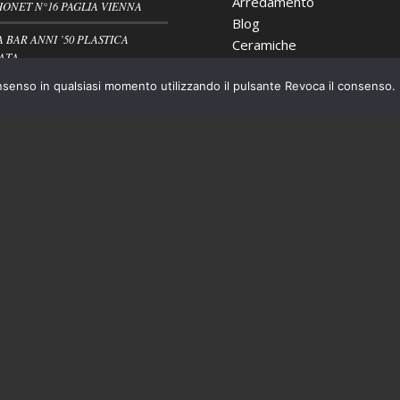
Arredamento
HONET N°16 PAGLIA VIENNA
Blog
A BAR ANNI ’50 PLASTICA
Ceramiche
ATA
Cristalleria
nsenso in qualsiasi momento utilizzando il pulsante Revoca il consenso.
Nuovi arrivi
VIETTE BROCANTE RUSTICO
Oggettistica