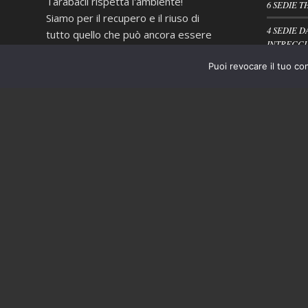
Tarabacli rispetta l'ambiente!
6 SEDIE T
Siamo per il recupero e il riuso di
4 SEDIE D
tutto quello che può ancora essere
INTRECCI
utile e non ci piace "buttare via", ma
Puoi revocare il tuo co
quando proprio non è possibile
PORTASAL
evitarlo operiamo nel più
scrupoloso rispetto delle normative
vigenti in materia di smaltimento
dei rifiuti.