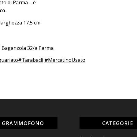
sato di Parma – è
co.
 larghezza 17,5 cm
da Baganzola 32/a Parma.
quariato
#Tarabacli
#MercatinoUsato
L GRAMMOFONO
CATEGORIE