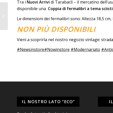
Tra i
Nuovi Arrivi
di Tarabacli – il mercatino dell’u
disponibile una
Coppia di fermalibri a tema sciisti
Cartagloria
Le dimensioni dei fermalibri sono: Altezza 18,5 cm,
Seicentesche
NON PIÙ DISPONIBILI
Vieni a scoprirla nel nostro negozio vintage: stra
#Newsinstore
#Nowinstore
#Modernariato
#Anti
IL NOSTRO LATO “ECO”
I