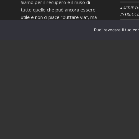
Siamo per il recupero e il riuso di
4 SEDIE D
tutto quello che può ancora essere
INTRECCI
utile e non ci piace "buttare via", ma
quando proprio non è possibile
PORTASAL
Puoi revocare il tuo co
evitarlo operiamo nel più
scrupoloso rispetto delle normative
vigenti in materia di smaltimento
dei rifiuti.