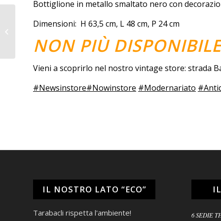
Bottiglione in metallo smaltato nero con decorazion
Dimensioni: H 63,5 cm, L 48 cm, P 24 cm
Portacandela Rosa
NON PIÙ DISPONIBIL
Vieni a scoprirlo nel nostro vintage store: strada
#Newsinstore
#Nowinstore
#Modernariato
#Anti
IL NOSTRO LATO “ECO”
I
Tarabacli rispetta l'ambiente!
6 SEDIE T