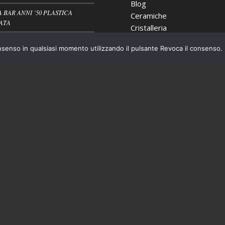
Blog
A BAR ANNI ’50 PLASTICA
Ceramiche
ATA
Cristalleria
Nuovi arrivi
VIETTE BROCANTE RUSTICO
nsenso in qualsiasi momento utilizzando il pulsante Revoca il consenso.
Oggettistica