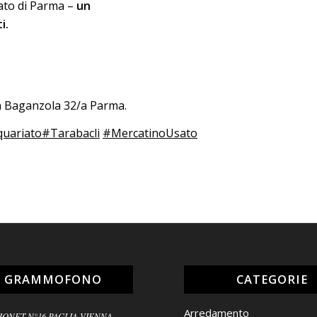
sato di Parma –
un
i.
da Baganzola 32/a Parma.
quariato
#Tarabacli
#MercatinoUsato
L GRAMMOFONO
CATEGORIE
Arredamento
HONET N°16 PAGLIA VIENNA