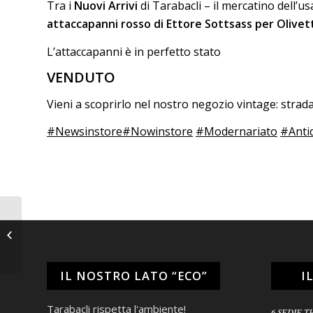
Tra i
Nuovi Arrivi
di Tarabacli – il mercatino dell’u
a
ttaccapanni rosso di Ettore Sottsass per Olivett
L’attaccapanni è in perfetto stato
VENDUTO
Vieni a scoprirlo nel nostro negozio vintage: stra
#Newsinstore
#Nowinstore
#Modernariato
#Anti
Caraffa Barbotine
IL NOSTRO LATO “ECO”
I
Tarabacli rispetta l'ambiente!
6 SEDIE T