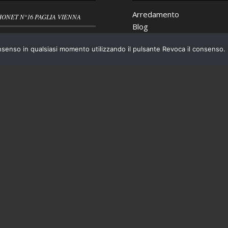
Arredamento
HONET N°16 PAGLIA VIENNA
Blog
A BAR ANNI ’50 PLASTICA
Ceramiche
ATA
nsenso in qualsiasi momento utilizzando il pulsante Revoca il consenso.
Cristalleria
Nuovi arrivi
VIETTE BROCANTE RUSTICO
Oggettistica