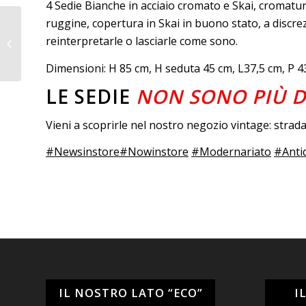
4 Sedie Bianche in acciaio cromato e Skai, cromatu
ruggine, copertura in Skai in buono stato, a discrez
Svuota tasche
reinterpretarle o lasciarle come sono.
Conchiglia T.Barbi
Dimensioni: H 85 cm, H seduta 45 cm, L37,5 cm, P 4
LE SEDIE
NON SONO PIÙ D
Vieni a scoprirle nel nostro negozio vintage: stra
#Newsinstore
#Nowinstore
#Modernariato
#Anti
IL NOSTRO LATO “ECO”
I