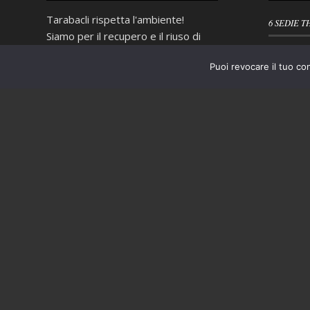
Tarabacli rispetta l'ambiente!
6 SEDIE T
Siamo per il recupero e il riuso di
4 SEDIE D
tutto quello che può ancora essere
INTRECCI
Puoi revocare il tuo co
utile e non ci piace "buttare via", ma
quando proprio non è possibile
PORTASAL
evitarlo operiamo nel più
scrupoloso rispetto delle normative
vigenti in materia di smaltimento
dei rifiuti.