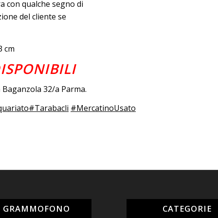
ra con qualche segno di
ione del cliente se
3 cm
ISPONIBILI
da Baganzola 32/a Parma.
quariato
#Tarabacli
#MercatinoUsato
L GRAMMOFONO
CATEGORIE